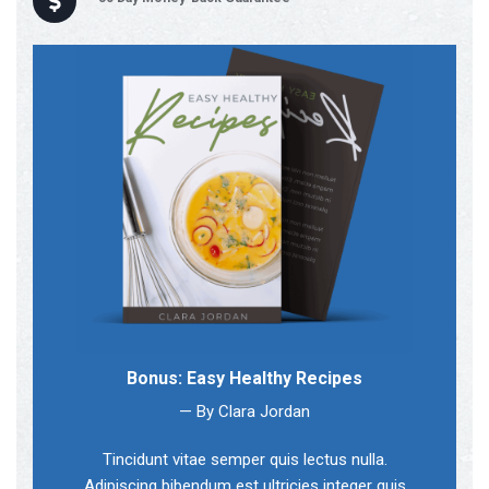
Bonus: Easy Healthy Recipes
— By Clara Jordan
Tincidunt vitae semper quis lectus nulla.
Adipiscing bibendum est ultricies integer quis