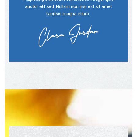
auctor elit sed. Nullam non nisi est sit amet
facilisis magna etiam.