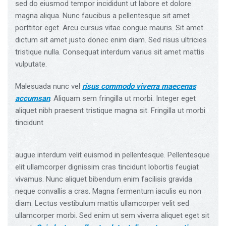
sed do eiusmod tempor incididunt ut labore et dolore
magna aliqua. Nunc faucibus a pellentesque sit amet
porttitor eget. Arcu cursus vitae congue mauris. Sit amet
dictum sit amet justo donec enim diam. Sed risus ultricies
tristique nulla. Consequat interdum varius sit amet mattis
vulputate.
Malesuada nunc vel
risus commodo viverra maecenas
accumsan
. Aliquam sem fringilla ut morbi. Integer eget
aliquet nibh praesent tristique magna sit. Fringilla ut morbi
tincidunt
augue interdum velit euismod in pellentesque. Pellentesque
elit ullamcorper dignissim cras tincidunt lobortis feugiat
vivamus. Nunc aliquet bibendum enim facilisis gravida
neque convallis a cras. Magna fermentum iaculis eu non
diam. Lectus vestibulum mattis ullamcorper velit sed
ullamcorper morbi. Sed enim ut sem viverra aliquet eget sit