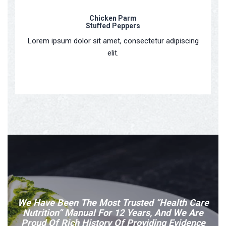
Chicken Parm
Stuffed Peppers
Lorem ipsum dolor sit amet, consectetur adipiscing
elit.
We Have Been The Most Trusted “Health Care
Nutrition” Manual For 12 Years, And We Are
Proud Of Rich History Of Providing Evidence